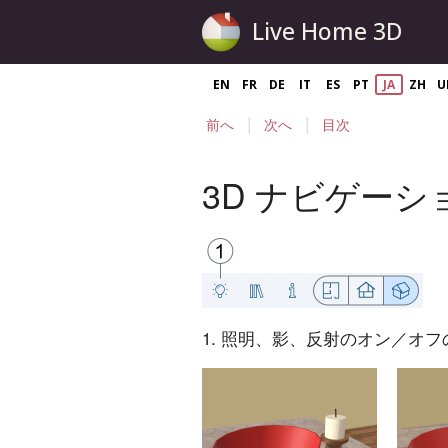
Live Home 3D
EN
FR
DE
IT
ES
PT
JA
ZH
U
|
|
前へ
次へ
目次
3D ナビゲー
1. 照明、影、反射のオン／オ