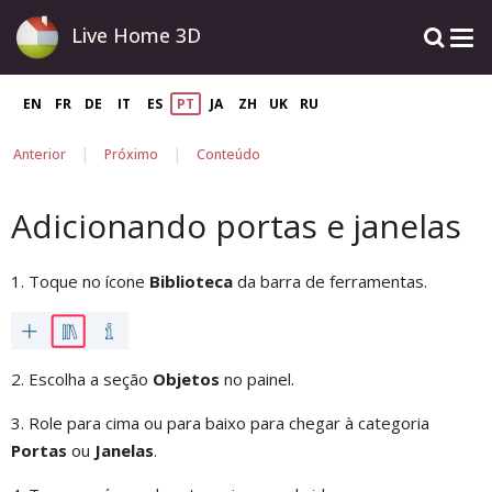
Live Home 3D
EN
FR
DE
IT
ES
PT
JA
ZH
UK
RU
|
|
Anterior
Próximo
Conteúdo
Adicionando portas e janelas
1. Toque no ícone
Biblioteca
da barra de ferramentas.
2. Escolha a seção
Objetos
no painel.
3. Role para cima ou para baixo para chegar à categoria
Portas
ou
Janelas
.