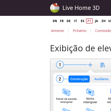
Live Home 3D
EN
FR
DE
IT
ES
PT
JA
ZH
U
|
|
Anterior
Próximo
Conteúd
Exibição de ele