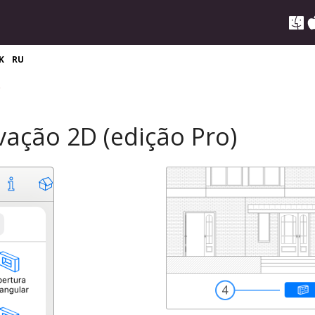
K
RU
o
vação 2D (edição Pro)