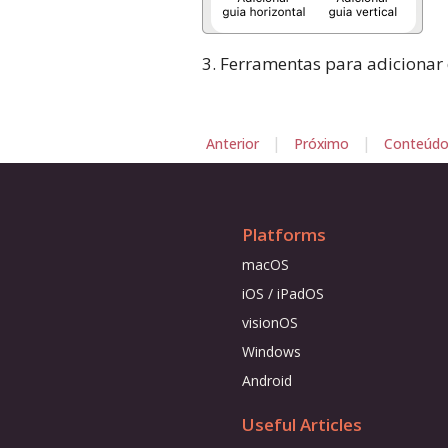
3. Ferramentas para adicionar
|
|
Anterior
Próximo
Conteúd
Platforms
macOS
iOS / iPadOS
visionOS
Windows
Android
Useful Articles