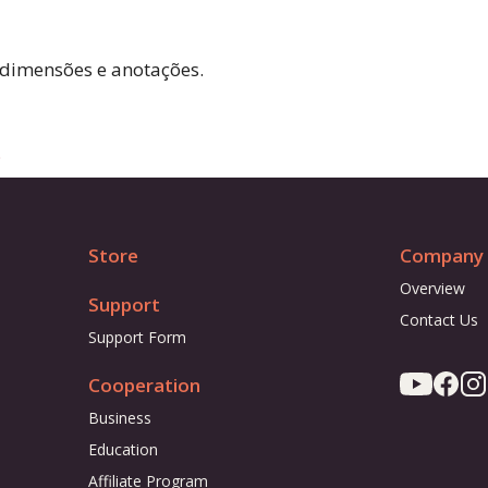
 dimensões e anotações.
o
Store
Company
Overview
Support
Contact Us
Support Form
Cooperation
Business
Education
Affiliate Program