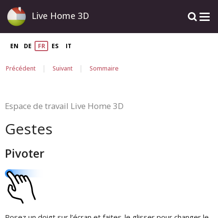
Live Home 3D
EN
DE
FR
ES
IT
|
|
Précédent
Suivant
Sommaire
Espace de travail Live Home 3D
Gestes
Pivoter
Posez un doigt sur l’écran et faites-le glisser pour changer le