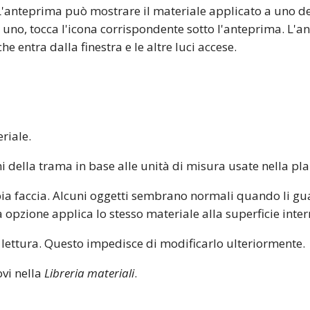
'anteprima può mostrare il materiale applicato a uno dei 
e uno, tocca l'icona corrispondente sotto l'anteprima. L'
e entra dalla finestra e le altre luci accese.
riale.
i della trama in base alle unità di misura usate nella pl
pia faccia. Alcuni oggetti sembrano normali quando li gu
a opzione applica lo stesso materiale alla superficie inter
a lettura. Questo impedisce di modificarlo ulteriormente.
ovi nella
Libreria materiali
.