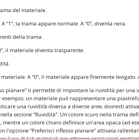
 trama del materiale.
 A “1”, la trama appare normale. A “0”, diventa nera.
renti della trama.
”, il materiale diventa trasparente.
dità.
 materiale. A “0”, il materiale appare finemente levigato. 
esso planare” ti permette di impostare la ruvidità per una 
r esempio, un materiale può rappresentare una piastrella
plicare una ruvidità diversa a diverse aree, dovresti attivar
nella sezione “Ruvidità”. Un colore scuro nella trama def
), mentre un colore chiaro definisce un'area opaca (ad es
on l'opzione “Preferisci riflesso planare” attivata rallenta
are l'uso di tali materiali per ottenere prestazioni miglior