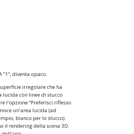
A “1”, diventa opaco.
superficie irregolare che ha
 lucida con linee di stucco
e l'opzione “Preferisci riflesso
inisce un'area lucida (ad
empio, bianco per lo stucco).
no il rendering della scena 3D.
i dell’app.