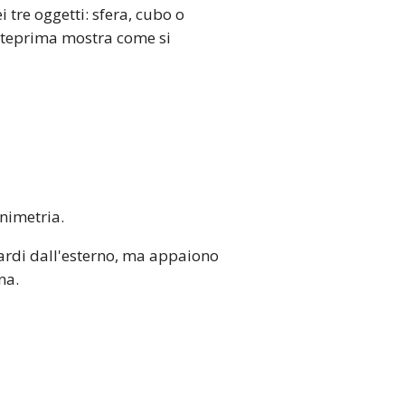
tre oggetti: sfera, cubo o
anteprima mostra come si
animetria.
ardi dall'esterno, ma appaiono
na.