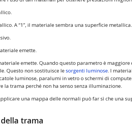
llico.
tallico. A “1”, il materiale sembra una superficie metallica
sivo.
materiale emette.
l materiale emette. Quando questo parametro è maggiore d
le. Questo non sostituisce le
sorgenti luminose
. I materi
scatole luminose, paralumi in vetro o schermi di comput
re la trama perché non ha senso senza illuminazione.
pplicare una mappa delle normali può far sì che una supe
 della trama