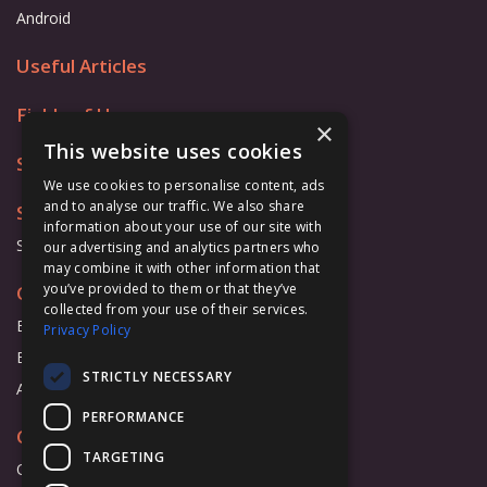
Android
Useful Articles
Fields of Use
×
This website uses cookies
Store
We use cookies to personalise content, ads
and to analyse our traffic. We also share
Support
information about your use of our site with
Support Form
our advertising and analytics partners who
may combine it with other information that
you’ve provided to them or that they’ve
Cooperation
collected from your use of their services.
Business
Privacy Policy
Education
STRICTLY NECESSARY
Affiliate Program
PERFORMANCE
Company
TARGETING
Overview