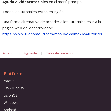
Ayuda > Videotutoriales
en el menú principal.
Todos los tutoriales están en inglés.
Una forma alternativa de acceder a los tutoriales es ir a la
página web del desarrollador:
https://www.livehome3d.com/mac/live-home-3d#tutorials
|
|
Anterior
Siguiente
Tabla de contenido
Platforms
macOS
iOS / iPadOS
visionOS
Windows
Android