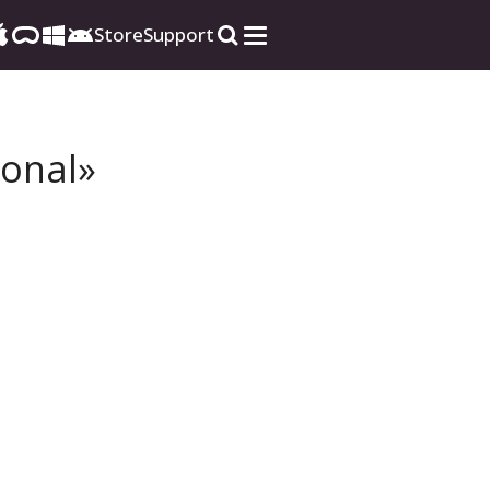
Store
Support
gonal»