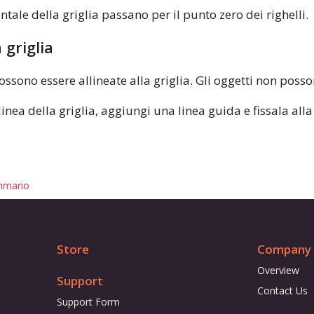
ntale della griglia passano per il punto zero dei righelli.
a griglia
ossono essere allineate alla griglia. Gli oggetti non posso
inea della griglia, aggiungi una linea guida e fissala alla
mario
Store
Company
Overview
Support
Contact Us
Support Form