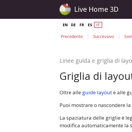
Live Home 3D
EN
DE
FR
ES
IT
|
|
Precedente
Successivo
Som
Linee guida e griglia di lay
Griglia di layou
Oltre alle
guide layout
e alle gu
Puoi mostrare o nascondere la 
La spaziatura delle griglie è le
modifica automaticamente la sp