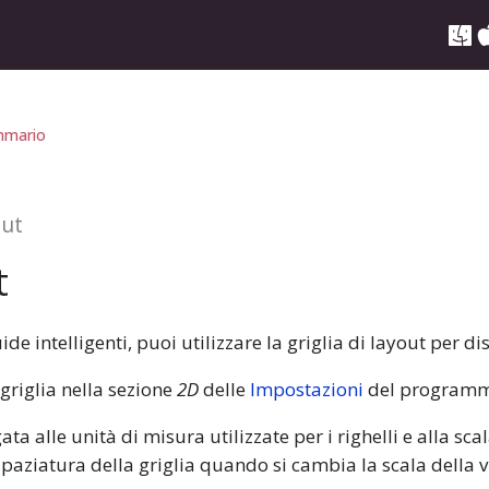
mario
out
t
ide intelligenti, puoi utilizzare la griglia di layout per di
griglia nella sezione
2D
delle
Impostazioni
del programm
gata alle unità di misura utilizzate per i righelli e alla s
aziatura della griglia quando si cambia la scala della v