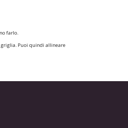
no farlo.
 griglia. Puoi quindi allineare