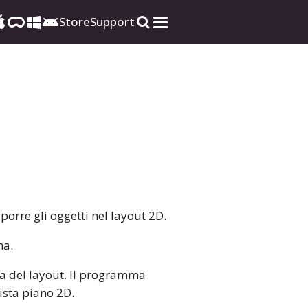
Store
Support
sporre gli oggetti nel layout 2D.
a.
cala del layout. Il programma
ista piano 2D.