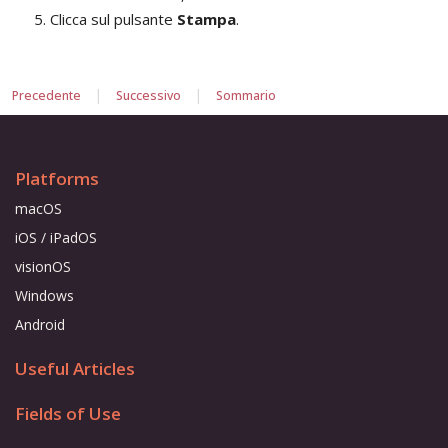
Clicca sul pulsante
Stampa
.
|
|
Precedente
Successivo
Sommario
Platforms
macOS
iOS / iPadOS
visionOS
Windows
Android
Useful Articles
Fields of Use