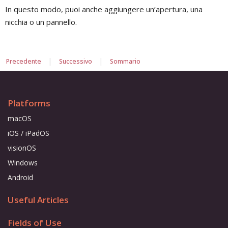
In questo modo, puoi anche aggiungere un’apertura, una
nicchia o un pannello.
|
|
Precedente
Successivo
Sommario
Platforms
macOS
iOS / iPadOS
visionOS
Windows
Android
Useful Articles
Fields of Use