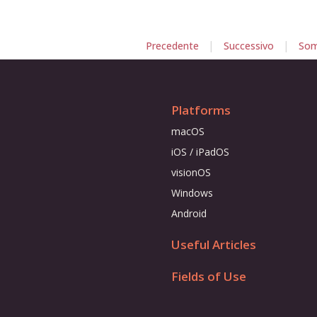
|
|
Precedente
Successivo
Som
Platforms
macOS
iOS / iPadOS
visionOS
Windows
Android
Useful Articles
Fields of Use