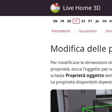
Live Home 3D
EN
FR
DE
IT
ES
PT
JA
ZH
U
|
|
Precedente
Successivo
Som
Modifica delle 
Per modificare le dimensioni di
proprietà, tocca l'oggetto per se
scheda
Proprietà oggetto
del
Le proprietà disponibili dipend