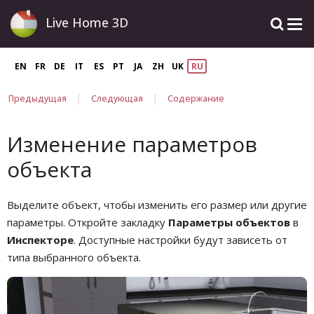
Live Home 3D
EN
FR
DE
IT
ES
PT
JA
ZH
UK
RU
|
|
Предыдущая
Следующая
Содержание
Изменение параметров
объекта
Выделите объект, чтобы изменить его размер или другие
параметры. Откройте закладку
Параметры объектов
в
Инспекторе
. Доступные настройки будут зависеть от
типа выбранного объекта.