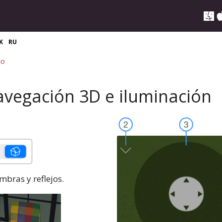
K
RU
do
avegación 3D e iluminación
ombras y reflejos.