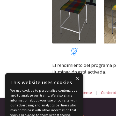
El rendimiento del programa 
iluminación está activada.
×
This website uses cookies
We use cookies to personalise content, ads
|
|
Anterior
Siguiente
Conteni
and to analyse our traffic. We also share
information about your use of our site with
our advertising and analytics partners who
may combine it with other information that
you’ve provided to them or that they’ve