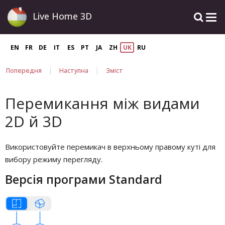
Live Home 3D
EN
FR
DE
IT
ES
PT
JA
ZH
UK
RU
|
|
Попередня
Наступна
Зміст
Перемикання між видами
2D й 3D
Використовуйте перемикач в верхньому правому куті для
вибору режиму перегляду.
Версія програми Standard