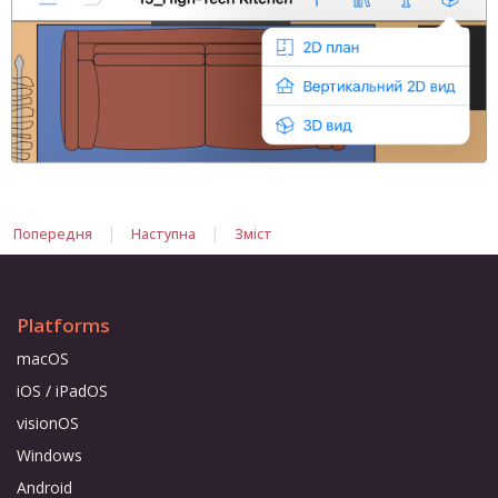
|
|
Попередня
Наступна
Зміст
Platforms
macOS
iOS / iPadOS
visionOS
Windows
Android