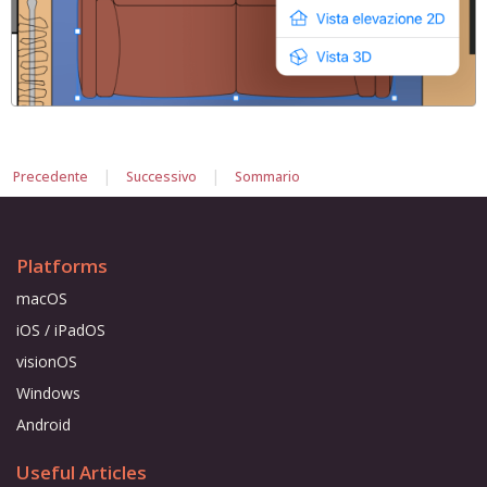
|
|
Precedente
Successivo
Sommario
Platforms
macOS
iOS / iPadOS
visionOS
Windows
Android
Useful Articles