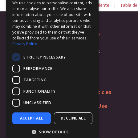
We use cookies to personalise content, ads
|
|
Anterior
Siguiente
Tabla de
and to analyse our traffic. We also share
information about your use of our site with
our advertising and analytics partners who
may combine it with other information that
you’ve provided to them or that they’ve
Platforms
collected from your use of their services.
macOS
Privacy Policy
iOS / iPadOS
STRICTLY NECESSARY
visionOS
PERFORMANCE
Windows
Android
TARGETING
Useful Articles
FUNCTIONALITY
UNCLASSIFIED
Fields of Use
ACCEPT ALL
DECLINE ALL
SHOW DETAILS