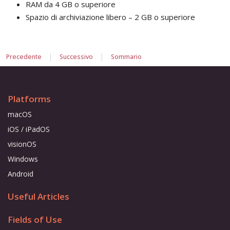
RAM da 4 GB o superiore
Spazio di archiviazione libero ­– 2 GB o superiore
|
|
Precedente
Successivo
Sommario
Platforms
macOS
iOS / iPadOS
visionOS
Windows
Android
Useful Articles
Fields of Use