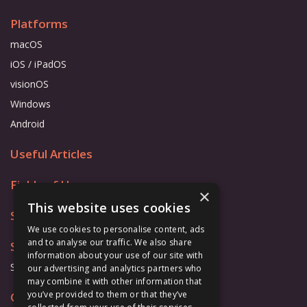
Platforms
macOS
iOS / iPadOS
visionOS
Windows
Android
Useful Articles
Fields of Use
×
This website uses cookies
Store
We use cookies to personalise content, ads
and to analyse our traffic. We also share
Support
information about your use of our site with
Support Form
our advertising and analytics partners who
may combine it with other information that
you’ve provided to them or that they’ve
Cooperation