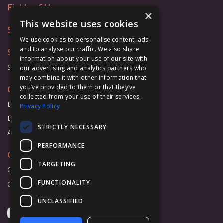
Fields of Use
×
This website uses cookies
Store
We use cookies to personalise content, ads
and to analyse our traffic. We also share
Support
information about your use of our site with
Support Form
our advertising and analytics partners who
may combine it with other information that
you’ve provided to them or that they’ve
Cooperation
collected from your use of their services.
Business
Privacy Policy
Education
STRICTLY NECESSARY
Affiliate Program
PERFORMANCE
Company
TARGETING
Overview
FUNCTIONALITY
Contact Us
UNCLASSIFIED