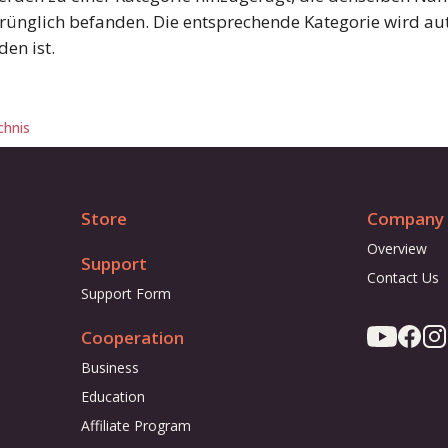
prünglich befanden. Die entsprechende Kategorie wird aut
den ist.
chnis
Store
Company
Overview
Support
Contact Us
Support Form
Cooperation
Business
Education
Affiliate Program