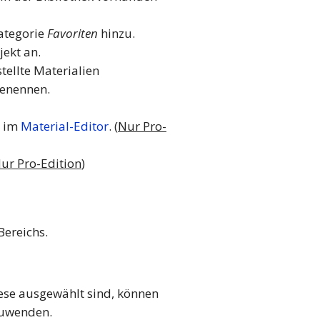
Kategorie
Favoriten
hinzu.
ekt an.
tellte Materialien
nennen.
e im
Material-Editor
. (
Nur Pro-
ur Pro-Edition
)
ereichs.
iese ausgewählt sind, können
zuwenden.