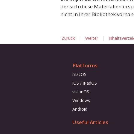
der sich diese Materialien urs
nicht in Ihrer Bibliothek vorhan
|
|
Zurück
Weiter
Inhaltsverzei
Platforms
macOS
iOS / iPadOS
visionOS
Windows
Android
Useful Articles