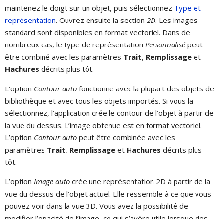
maintenez le doigt sur un objet, puis sélectionnez
Type et
représentation
. Ouvrez ensuite la section
2D
. Les images
standard sont disponibles en format vectoriel. Dans de
nombreux cas, le type de représentation
Personnalisé
peut
être combiné avec les paramètres
Trait
,
Remplissage
et
Hachures
décrits plus tôt.
L’option
Contour auto
fonctionne avec la plupart des objets de
bibliothèque et avec tous les objets importés. Si vous la
sélectionnez, l’application crée le contour de l’objet à partir de
la vue du dessus. L’image obtenue est en format vectoriel.
L’option
Contour auto
peut être combinée avec les
paramètres
Trait
,
Remplissage
et
Hachures
décrits plus
tôt.
L’option
Image auto
crée une représentation 2D à partir de la
vue du dessus de l’objet actuel. Elle ressemble à ce que vous
pouvez voir dans la vue 3D. Vous avez la possibilité de
modifier l’opacité de l’image, ce qui s’avère utile lorsque des