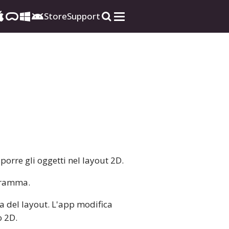
Store
Support
sporre gli oggetti nel layout 2D.
gramma.
ala del layout. L'app modifica
o 2D.