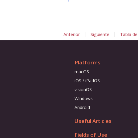
|
|
Anterior
Siguiente
Tabla de
Platforms
macOS
iOS / iPadOS
visionOS
Windows
Android
Useful Articles
Fields of Use