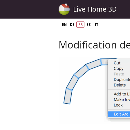
Live Home 3D
EN
DE
FR
ES
IT
Modification d