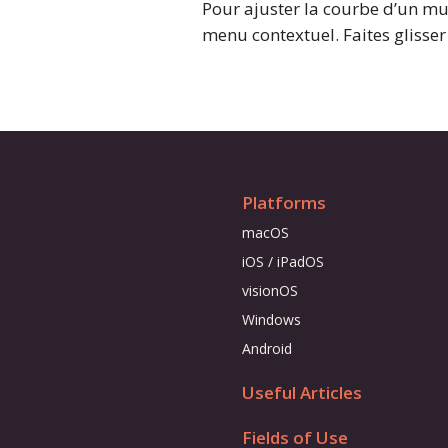
Pour ajuster la courbe d’un mur 
menu contextuel. Faites glisse
Platforms
macOS
iOS / iPadOS
visionOS
Windows
Android
Useful Articles
Fields of Use