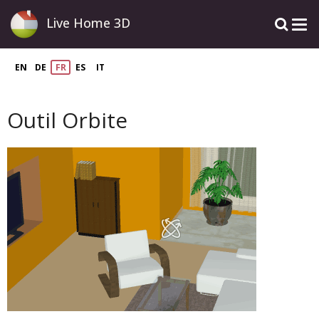
Live Home 3D
EN
DE
FR
ES
IT
Outil Orbite