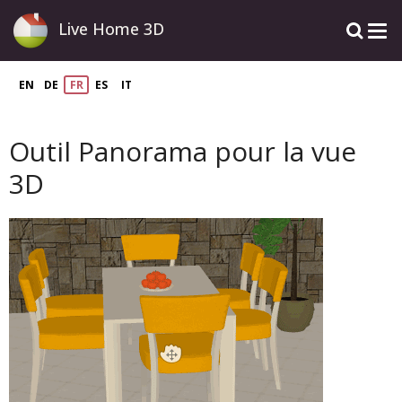
Live Home 3D
EN
DE
FR
ES
IT
Outil Panorama pour la vue
3D