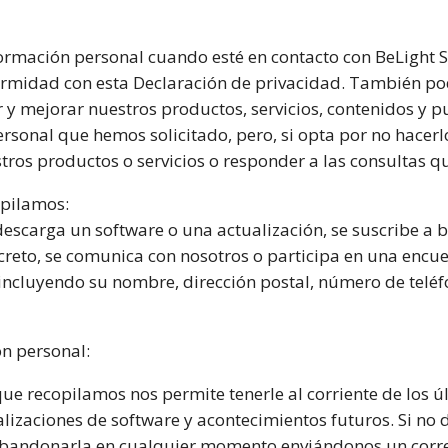
información personal cuando esté en contacto con BeLight
ormidad con esta Declaración de privacidad. También p
y mejorar nuestros productos, servicios, contenidos y p
rsonal que hemos solicitado, pero, si opta por no hacer
os productos o servicios o responder a las consultas qu
opilamos:
carga un software o una actualización, se suscribe a bo
reto, se comunica con nosotros o participa en una encu
 incluyendo su nombre, dirección postal, número de teléf
n personal:
ue recopilamos nos permite tenerle al corriente de los 
lizaciones de software y acontecimientos futuros. Si no d
abandonarla en cualquier momento enviándonos un correo