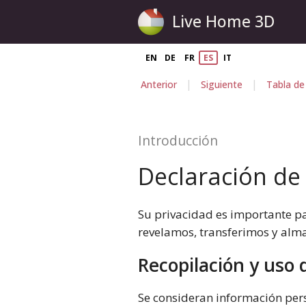
Live Home 3D
EN
DE
FR
ES
IT
|
|
Anterior
Siguiente
Tabla de
Introducción
Declaración de
Su privacidad es importante p
revelamos, transferimos y alm
Recopilación y uso 
Se consideran información pers