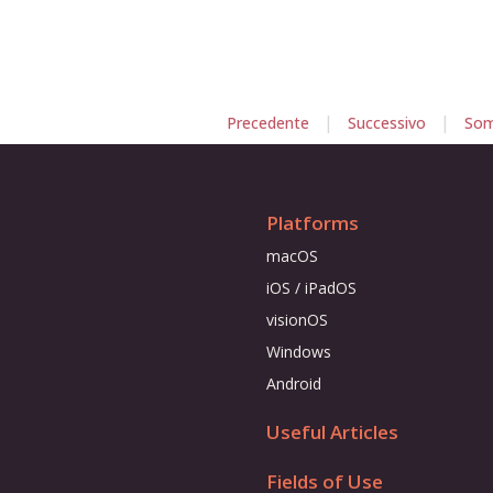
|
|
Precedente
Successivo
Som
Platforms
macOS
iOS / iPadOS
visionOS
Windows
Android
Useful Articles
Fields of Use