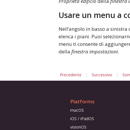
Proprietà edificio
della
finestra
Usare un menu a c
Nell’angolo in basso a sinistra
elenca i piani. Puoi selezionarn
menu ti consente di aggiungere
della
finestra impostazioni
.
|
|
Precedente
Successivo
Som
Platforms
macOS
iOS / iPadOS
visionOS