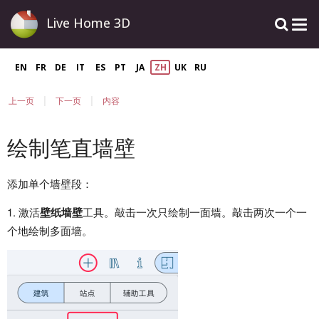
Live Home 3D
EN
FR
DE
IT
ES
PT
JA
ZH
UK
RU
|
|
上一页
下一页
内容
绘制笔直墙壁
添加单个墙壁段：
1. 激活
壁纸墙壁
工具。敲击一次只绘制一面墙。敲击两次一个一
个地绘制多面墙。