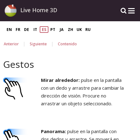
Live Home 3D
EN
FR
DE
IT
ES
PT
JA
ZH
UK
RU
|
|
Anterior
Siguiente
Contenido
Gestos
Mirar alrededor:
pulse en la pantalla
con un dedo y arrastre para cambiar la
dirección de visión. Procure no
arrastrar un objeto seleccionado.
Panorama:
pulse en la pantalla con
dos dedos y arrastre. Se moverá en