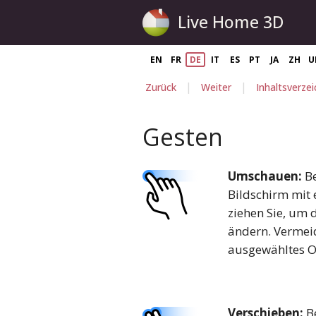
Live Home 3D
EN
FR
DE
IT
ES
PT
JA
ZH
U
|
|
Zurück
Weiter
Inhaltsverzei
Gesten
Umschauen:
Be
Bildschirm mit
ziehen Sie, um 
ändern. Vermeid
ausgewähltes Ob
Verschieben:
Be