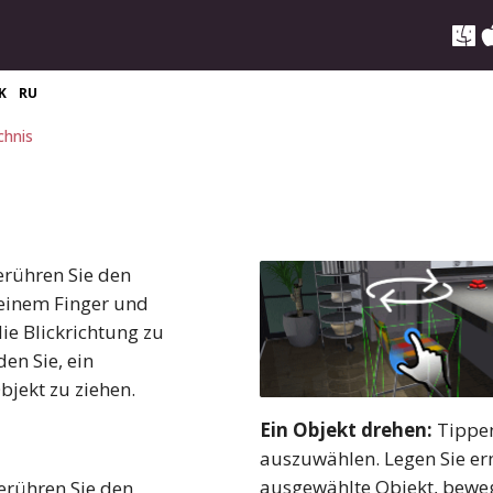
K
RU
chnis
rühren Sie den
 einem Finger und
die Blickrichtung zu
en Sie, ein
jekt zu ziehen.
Ein Objekt drehen:
Tippen
auszuwählen. Legen Sie er
ausgewählte Objekt, bewege
rühren Sie den