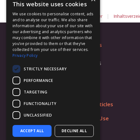
This website uses cookies
We use cookies to personalise content, ads
|
|
Zurück
Weiter
Inhaltsverzei
and to analyse our traffic. We also share
information about your use of our site with
our advertising and analytics partners who
may combine it with other information that
you’ve provided to them or that they’ve
Platforms
collected from your use of their services.
macOS
Privacy Policy
iOS / iPadOS
STRICTLY NECESSARY
visionOS
PERFORMANCE
Windows
Android
TARGETING
Useful Articles
FUNCTIONALITY
UNCLASSIFIED
Fields of Use
ACCEPT ALL
DECLINE ALL