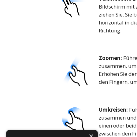
Bildschirm mit 
ziehen Sie. Sie
horizontal in d
Richtung.
Zoomen:
Führe
zusammen, um z
Erhöhen Sie de
den Fingern, um
Umkreisen:
Füh
zusammen und 
einen oder bei
zwischen den F
×