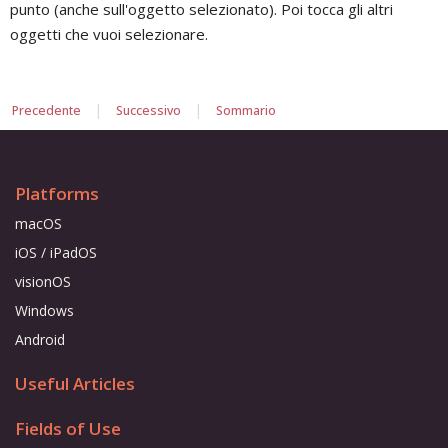
punto (anche sull'oggetto selezionato). Poi tocca gli altri
oggetti che vuoi selezionare.
|
|
Precedente
Successivo
Sommario
Platforms
macOS
iOS / iPadOS
visionOS
Windows
Android
Useful Articles
Fields of Use