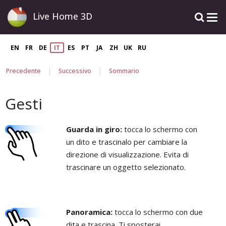
Live Home 3D
EN
FR
DE
IT
ES
PT
JA
ZH
UK
RU
|
|
Precedente
Successivo
Sommario
Gesti
Guarda in giro:
tocca lo schermo con
un dito e trascinalo per cambiare la
direzione di visualizzazione. Evita di
trascinare un oggetto selezionato.
Panoramica:
tocca lo schermo con due
dita e trascina. Ti sposterai