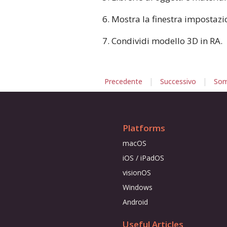
6. Mostra la finestra impostazi
7. Condividi modello 3D in RA.
|
|
Precedente
Successivo
Som
Platforms
macOS
iOS / iPadOS
visionOS
Windows
Android
Useful Articles