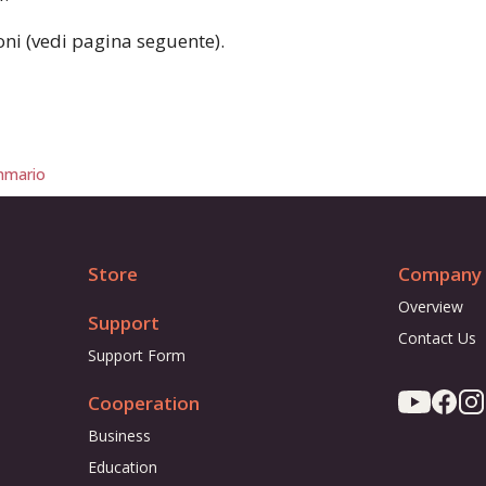
oni (vedi pagina seguente).
mario
Store
Company
Overview
Support
Contact Us
Support Form
Cooperation
Business
Education