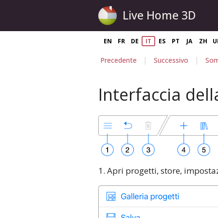
Live Home 3D
EN
FR
DE
IT
ES
PT
JA
ZH
U
|
|
Precedente
Successivo
Som
Interfaccia dell
1. Apri progetti, store, impostaz