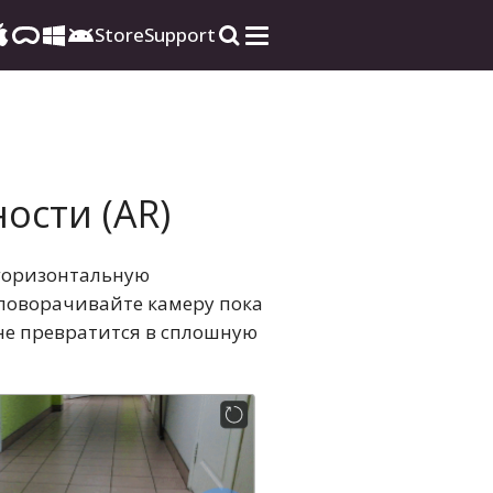
Store
Support
ости (AR)
 горизонтальную
поворачивайте камеру пока
 не превратится в сплошную