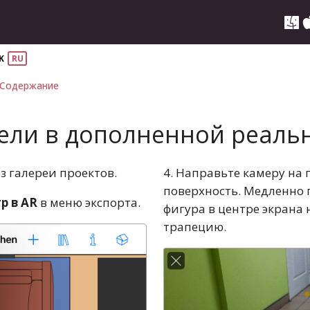
K
RU
Содержание
ли в дополненной реальн
з галереи проектов.
4. Направьте камеру на
поверхность. Медленно 
р в AR
в меню экспорта.
фигура в центре экрана
трапецию.