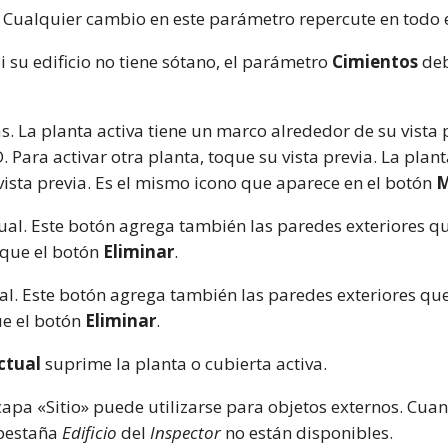
. Cualquier cambio en este parámetro repercute en todo el
Si su edificio no tiene sótano, el parámetro
Cimientos
deb
tas. La planta activa tiene un marco alrededor de su vista 
 Para activar otra planta, toque su vista previa. La plant
vista previa. Es el mismo icono que aparece en el botón
M
tual. Este botón agrega también las paredes exteriores 
oque el botón
Eliminar
.
ual. Este botón agrega también las paredes exteriores q
ue el botón
Eliminar
.
ctual
suprime la planta o cubierta activa.
 capa «Sitio» puede utilizarse para objetos externos. Cuan
 pestaña
Edificio
del
Inspector
no están disponibles.