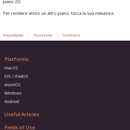
piano 2D.
Per rendere attivo un altro piano, tocca la sua miniatura.
|
|
Precedente
Successivo
Sommario
Platforms
macOS
iOS / iPadOS
visionOS
Windows
Android
Useful Articles
Fields of Use