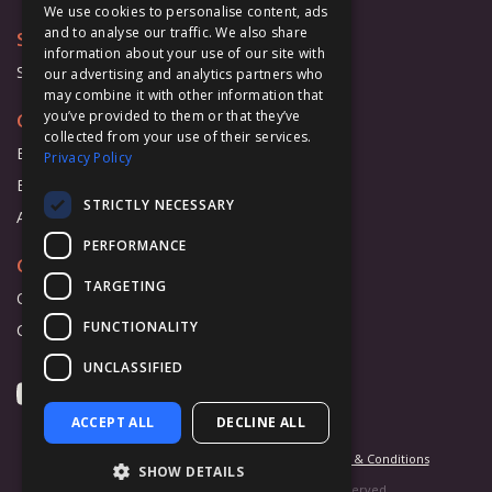
We use cookies to personalise content, ads
and to analyse our traffic. We also share
Support
information about your use of our site with
Support Form
our advertising and analytics partners who
may combine it with other information that
you’ve provided to them or that they’ve
Cooperation
collected from your use of their services.
Business
Privacy Policy
Education
STRICTLY NECESSARY
Affiliate Program
PERFORMANCE
Company
TARGETING
Overview
FUNCTIONALITY
Contact Us
UNCLASSIFIED
ACCEPT ALL
DECLINE ALL
Privacy Statement
Cookie Settings
Terms & Conditions
SHOW DETAILS
© 2026 BeLight Software Ltd. All Rights Reserved.