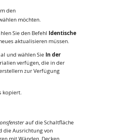
um den
swählen möchten.
hlen Sie den Befehl
Identische
 neues aktualisieren müssen.
ial und wählen Sie
In der
ialien verfügen, die in der
erstellern zur Verfügung
 kopiert.
onsfenster
auf die Schaltfläche
d die Ausrichtung von
eren mit Wänden, Decken,