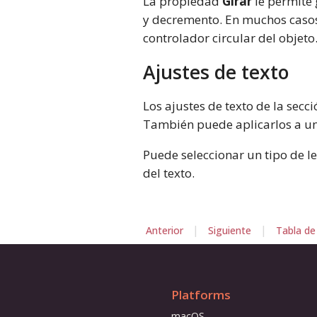
La propiedad
Girar
le permite 
y decremento. En muchos casos,
controlador circular del objeto
Ajustes de texto
Los ajustes de texto de la secc
También puede aplicarlos a u
Puede seleccionar un tipo de l
del texto.
|
|
Anterior
Siguiente
Tabla de
Platforms
macOS