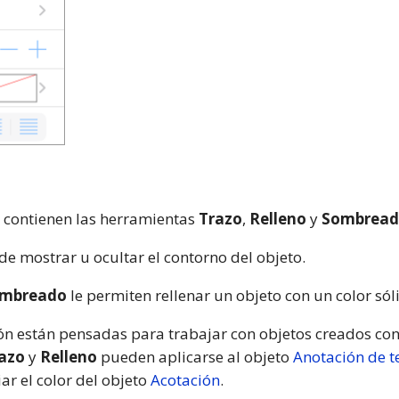
contienen las herramientas
Trazo
,
Relleno
y
Sombrea
de mostrar u ocultar el contorno del objeto.
mbreado
le permiten rellenar un objeto con un color sól
ón están pensadas para trabajar con objetos creados con
azo
y
Relleno
pueden aplicarse al objeto
Anotación de t
r el color del objeto
Acotación
.