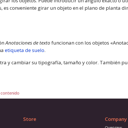
girar los objetos. Puede introducir un ángulo exacto o uti
 es conveniente girar un objeto en el plano de planta d
.
ión
Anotaciones de texto
funcionan con los objetos «Anotac
na
etiqueta de suelo
.
etra y cambiar su tipografía, tamaño y color. También pu
 contenido
Store
Company
Overview