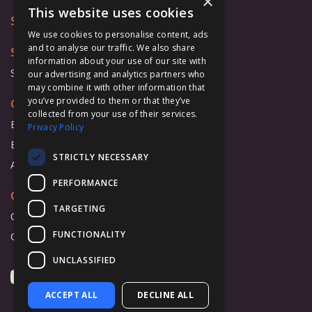
×
This website uses cookies
Store
We use cookies to personalise content, ads
and to analyse our traffic. We also share
Support
information about your use of our site with
Support Form
our advertising and analytics partners who
may combine it with other information that
you’ve provided to them or that they’ve
Cooperation
collected from your use of their services.
Business
Privacy Policy
Education
STRICTLY NECESSARY
Affiliate Program
PERFORMANCE
Company
TARGETING
Overview
FUNCTIONALITY
Contact Us
UNCLASSIFIED
ACCEPT ALL
DECLINE ALL