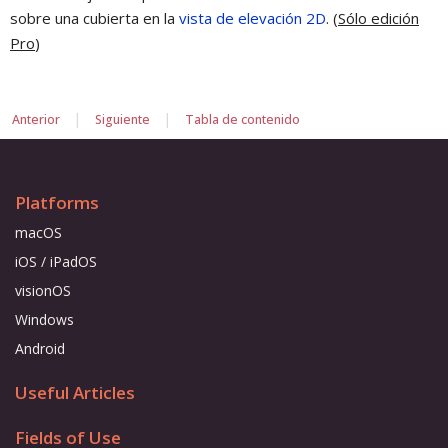
sobre una cubierta en la
vista de elevación 2D
. (
Sólo edición
Pro
)
|
|
Anterior
Siguiente
Tabla de contenido
Platforms
macOS
iOS / iPadOS
visionOS
Windows
Android
Useful Articles
Fields of Use