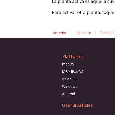
La planta activa es aquella cuy
Para activar otra planta, toque
|
|
Anterior
Siguiente
Tabla de
Platforms
macOS
iOS / iPadOS
visionOS
Windows
Android
Useful Articles