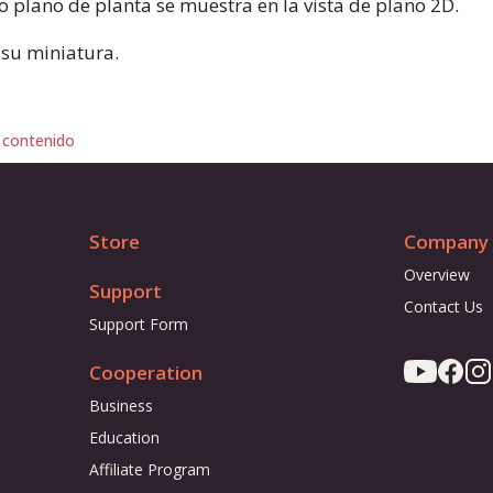
o plano de planta se muestra en la vista de plano 2D.
 su miniatura.
 contenido
Store
Company
Overview
Support
Contact Us
Support Form
Cooperation
Business
Education
Affiliate Program