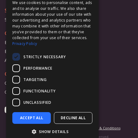
We use cookies to personalise content, ads
and to analyse our traffic. We also share
Support
information about your use of our site with
Support Form
our advertising and analytics partners who
may combine it with other information that
you’ve provided to them or that they’ve
Cooperation
collected from your use of their services.
Business
Privacy Policy
Education
STRICTLY NECESSARY
Affiliate Program
PERFORMANCE
Company
TARGETING
Overview
FUNCTIONALITY
Contact Us
UNCLASSIFIED
ACCEPT ALL
DECLINE ALL
Privacy Statement
Cookie Settings
Terms & Conditions
SHOW DETAILS
© 2026 BeLight Software Ltd. All Rights Reserved.