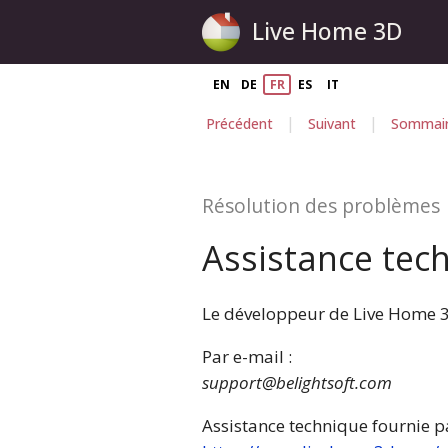
Live Home 3D
EN
DE
FR
ES
IT
|
|
Précédent
Suivant
Sommai
Résolution des problèmes
Assistance tec
Le développeur de Live Home 3D
Par e-mail :
support@belightsoft.com
Assistance technique fournie pa