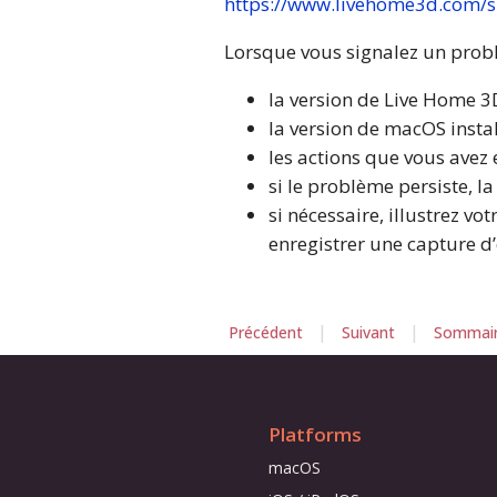
https://www.livehome3d.com/
Lorsque vous signalez un problè
la version de Live Home 3D
la version de macOS instal
les actions que vous avez
si le problème persiste, l
si nécessaire, illustrez v
enregistrer une capture d’
|
|
Précédent
Suivant
Sommai
Platforms
macOS