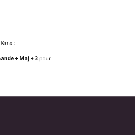
lème ;
nde + Maj + 3
pour