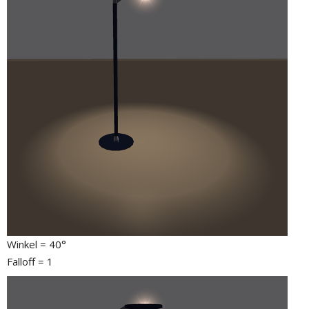
Winkel = 40°
Falloff = 1