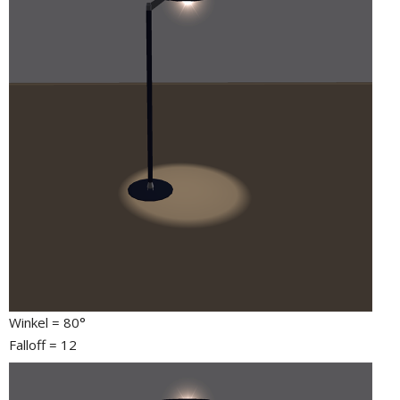
Winkel = 80°
Falloff = 12