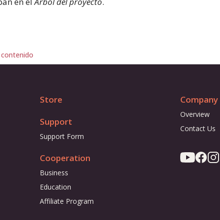
pan en el
Árbol del proyecto
.
 contenido
Store
Company
Overview
Support
Contact Us
Support Form
Cooperation
Business
Education
Affiliate Program