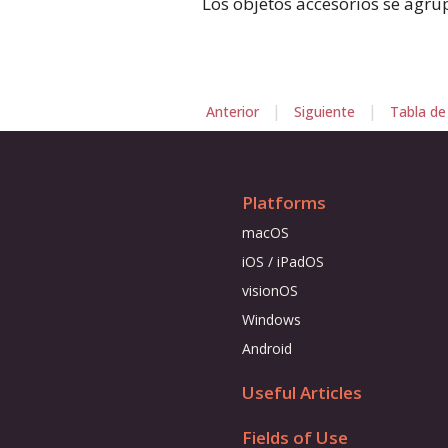
Los objetos accesorios se agru
|
|
Anterior
Siguiente
Tabla de
Platforms
macOS
iOS / iPadOS
visionOS
Windows
Android
Useful Articles
Fields of Use