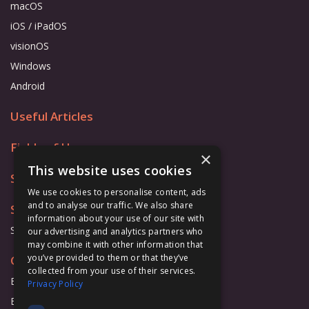
macOS
iOS / iPadOS
visionOS
Windows
Android
Useful Articles
Fields of Use
×
This website uses cookies
Store
We use cookies to personalise content, ads
and to analyse our traffic. We also share
Support
information about your use of our site with
Support Form
our advertising and analytics partners who
may combine it with other information that
you’ve provided to them or that they’ve
Cooperation
collected from your use of their services.
Business
Privacy Policy
Education