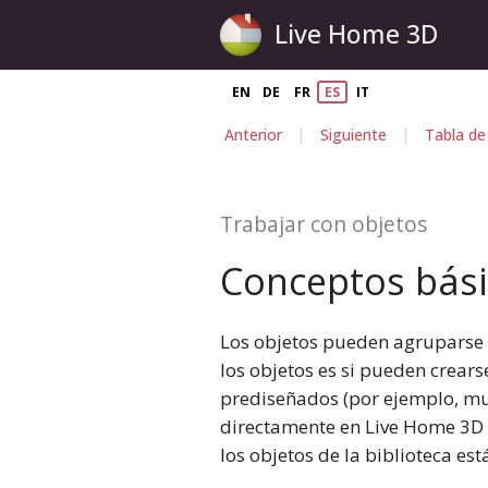
Live Home 3D
EN
DE
FR
ES
IT
|
|
Anterior
Siguiente
Tabla de
Trabajar con objetos
Conceptos bás
Los objetos pueden agruparse e
los objetos es si pueden crears
prediseñados (por ejemplo, mu
directamente en Live Home 3D y
los objetos de la biblioteca e