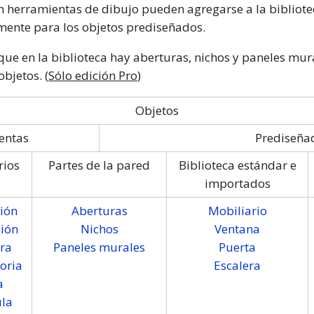
 herramientas de dibujo pueden agregarse a la bibliotec
amente para los objetos prediseñados.
que en la biblioteca hay aberturas, nichos y paneles mur
bjetos. (
Sólo edición Pro
)
Objetos
entas
Prediseña
rios
Partes de la pared
Biblioteca estándar e
importados
ión
Aberturas
Mobiliario
ión
Nichos
Ventana
ra
Paneles murales
Puerta
oria
Escalera
a
ula