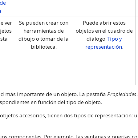
 de
a
e ver
Se pueden crear con
Puede abrir estos
jetos
herramientas de
objetos en el cuadro de
ista
dibujo o tomar de la
diálogo
Tipo y
biblioteca.
representación
.
dad más importante de un objeto. La pestaña
Propiedades 
pondientes en función del tipo de objeto.
 objetos accesorios, tienen dos tipos de representación: 
ios componentes. Por ejemplo, las ventanas y puertas c