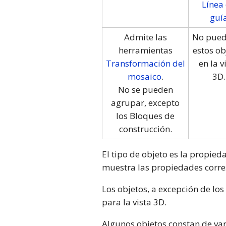
Línea
guí
Admite las
No pued
herramientas
estos ob
Transformación del
en la v
mosaico
.
3D.
No se pueden
agrupar, excepto
los Bloques de
construcción.
El tipo de objeto es la propie
muestra las propiedades corres
Los objetos, a excepción de los
para la vista 3D.
Algunos objetos constan de var