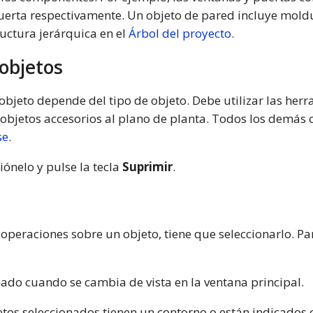
rta respectivamente. Un objeto de pared incluye moldura
ructura jerárquica en el
Árbol del proyecto
.
objetos
bjeto depende del tipo de objeto. Debe utilizar las her
y objetos accesorios al plano de planta. Todos los demá
se
.
iónelo y pulse la tecla
Suprimir
.
operaciones sobre un objeto, tiene que seleccionarlo. Para
ado cuando se cambia de vista en la ventana principal.
jetos seleccionados tienen un contorno o están indicados 